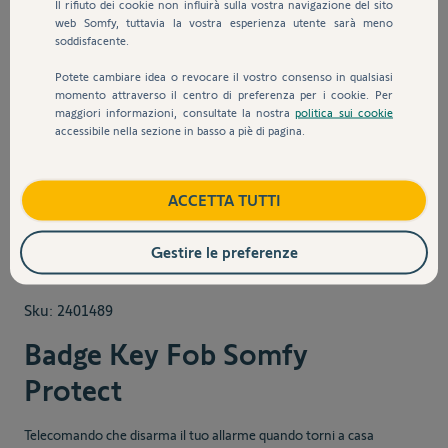
Il rifiuto dei cookie non influirà sulla vostra navigazione del sito
web Somfy, tuttavia la vostra esperienza utente sarà meno
soddisfacente.
Potete cambiare idea o revocare il vostro consenso in qualsiasi
momento attraverso il centro di preferenza per i cookie. Per
maggiori informazioni, consultate la nostra
politica sui cookie
accessibile nella sezione in basso a piè di pagina.
View larger image
View larger image
View larger image
View larger 
ACCETTA TUTTI
Gestire le preferenze
Sku:
2401489
Badge Key Fob Somfy
Protect
Telecomando che disarma il tuo allarme quando torni a casa