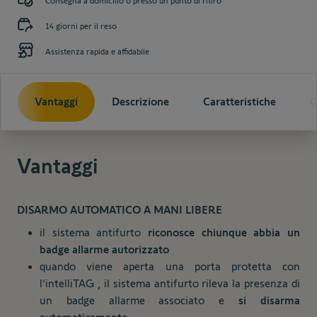
Consegna a domicilio o presso un punto di ritiro
14 giorni per il reso
Assistenza rapida e affidabile
Vantaggi
Descrizione
Caratteristiche
C
Vantaggi
DISARMO AUTOMATICO A MANI LIBERE
il sistema antifurto
riconosce chiunque abbia un
badge allarme autorizzato
quando viene aperta una porta protetta con
l
'intelliTAG
, il sistema antifurto rileva la presenza di
un badge allarme associato e
si disarma