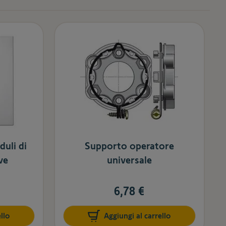
uli di
Supporto operatore
ve
universale
6,78 €
llo
Aggiungi al carrello