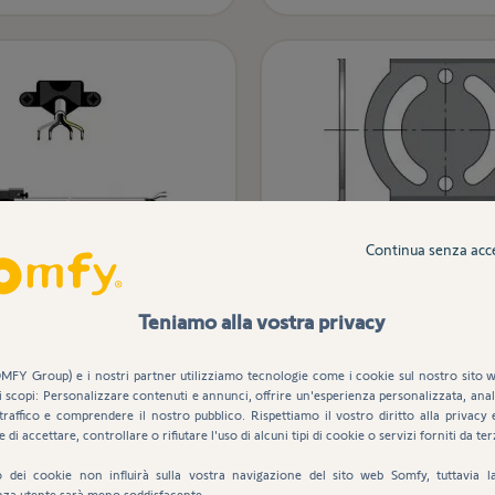
Continua senza acc
 bianco per motori
Supporto operatore L
Teniamo alla vostra privacy
LT50/60 cablati
MFY Group) e i nostri partner utilizziamo tecnologie come i cookie sul nostro sito w
i scopi: Personalizzare contenuti e annunci, offrire un'esperienza personalizzata, anali
12,05 €
17,76 €
traffico e comprendere il nostro pubblico. Rispettiamo il vostro diritto alla privacy 
e di accettare, controllare o rifiutare l'uso di alcuni tipi di cookie o servizi forniti da ter
Aggiungi al carrello
Aggiungi al carre
uto dei cookie non influirà sulla vostra navigazione del sito web Somfy, tuttavia l
nza utente sarà meno soddisfacente.