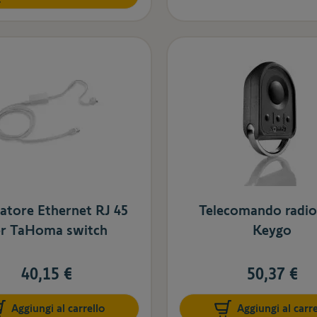
atore Ethernet RJ 45
Telecomando radi
r TaHoma switch
Keygo
40,15 €
50,37 €
Aggiungi al carrello
Aggiungi al carre