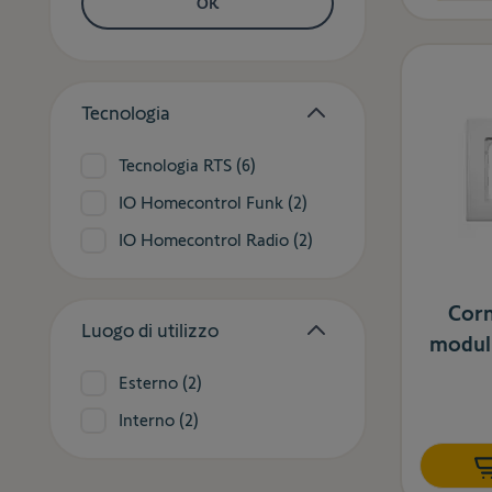
OK
Tecnologia
filter
products available
Tecnologia RTS
(
6
)
products available
IO Homecontrol Funk
(
2
)
products available
IO Homecontrol Radio
(
2
)
Corn
Luogo di utilizzo
modul
filter
products available
Esterno
(
2
)
products available
Interno
(
2
)