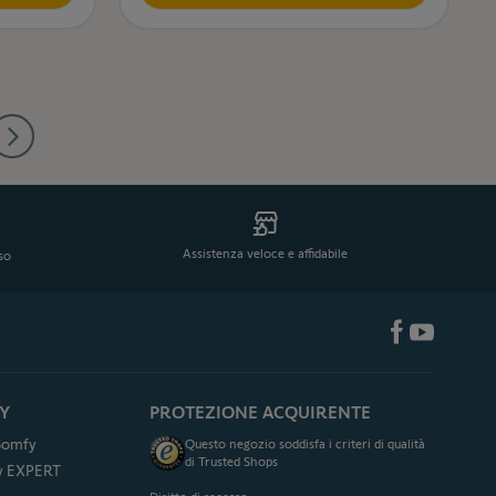
leggendo la pagina
na
Assistenza veloce e affidabile
eso
Y
PROTEZIONE ACQUIRENTE
 Somfy
Questo negozio soddisfa i criteri di qualità
di Trusted Shops
fy EXPERT