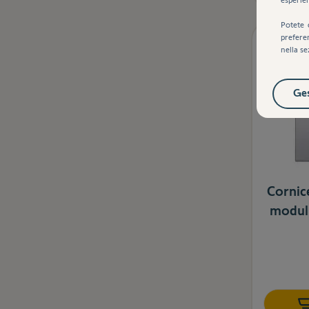
Potete 
prefere
nella se
Ges
Cornice
modul