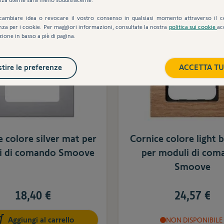
cambiare idea o revocare il vostro consenso in qualsiasi momento attraverso il c
nza per i cookie. Per maggiori informazioni, consultate la nostra
politica sui cookie
ac
zione in basso a piè di pagina.
tire le preferenze
ACCETTA TU
 colore silver mat per
Cornice colore light
i di comando Smoove
per moduli di com
Smoove
24,57 €
18,40 €
Aggiungi al carrello
NON DISPONIBILE