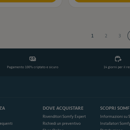
1
2
3
Attualmente stai 
Pagina
Pagi
Pagamento 100% criptato e sicuro
14 giorni per il r
ZA
DOVE ACQUISTARE
SCOPRI SOMF
Rivenditori Somfy Expert
Informazioni su
equenti
Richiedi un preventivo
Installatori Som