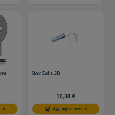
ore
Box Eolis 3D
10,38 €
llo
Aggiungi al carrello