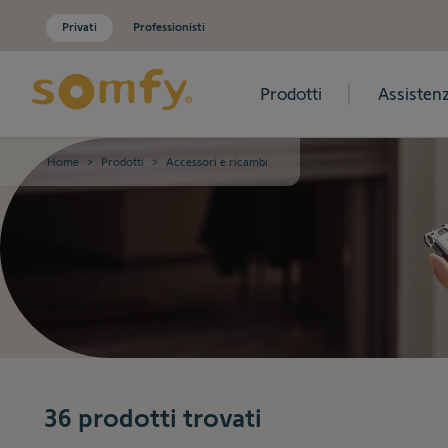
Privati
Professionisti
Prodotti
Assisten
Salta al contenuto
Home
>
Prodotti
>
Accessori e ricambi
Accessori e ricambi
36
prodotti trovati