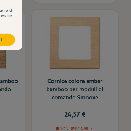
entro di
cessibile
TTI
 bamboo
Cornice colore amber
ando
bamboo per moduli di
comando Smoove
24,57 €
NON DISPONIBILE