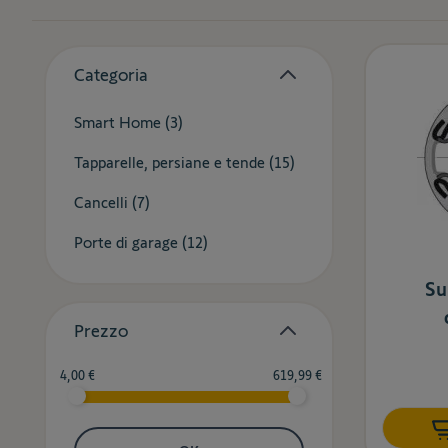
Skip to product list
Categoria
filter
products available
Smart Home (
3
)
products available
Tapparelle, persiane e tende (
15
)
products available
Cancelli (
7
)
products available
Porte di garage (
12
)
Su
Prezzo
filter
Minimum value
Valore massimo
4,00 €
619,99 €