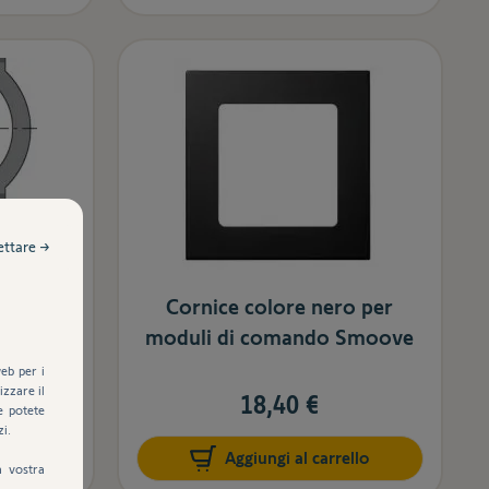
ettare →
T 50 CSI
Cornice colore nero per
moduli di comando Smoove
eb per i
zzare il
18,40 €
e potete
zi.
llo
Aggiungi al carrello
a vostra