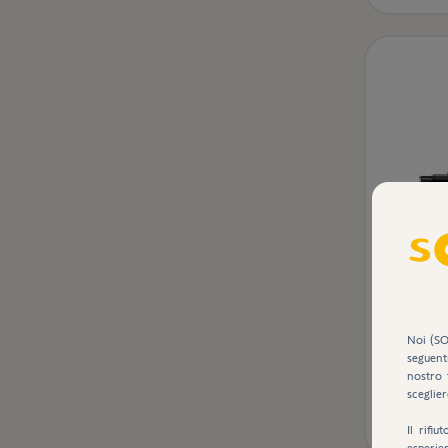
Cavo
Noi (SO
seguent
nostro 
sceglier
Il rifi
esperie