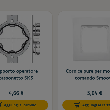
pporto operatore
Cornice pure per mod
cassonetto SKS
comando Smoo
4,66 €
5,04 €
Aggiungi al carrello
Aggiungi al carre