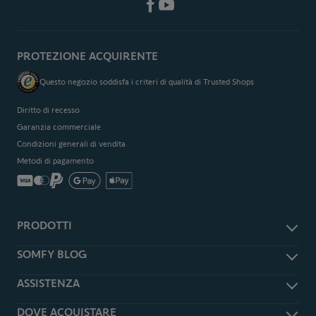
PROTEZIONE ACQUIRENTE
Questo negozio soddisfa i criteri di qualità di Trusted Shops
Diritto di recesso
Garanzia commerciale
Condizioni generali di vendita
Metodi di pagamento
PRODOTTI
Accessori e ricambi
SOMFY BLOG
Antifurto e sicurezza
Somfy Magazine
ASSISTENZA
Smart Home
Somfy Press
Tapparelle e persiane
Assistenza
DOVE ACQUISTARE