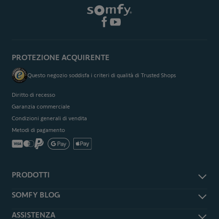
PROTEZIONE ACQUIRENTE
Questo negozio soddisfa i criteri di qualità di Trusted Shops
Diritto di recesso
Garanzia commerciale
Condizioni generali di vendita
Metodi di pagamento
PRODOTTI
Accessori e ricambi
SOMFY BLOG
Antifurto e sicurezza
Somfy Magazine
ASSISTENZA
Smart Home