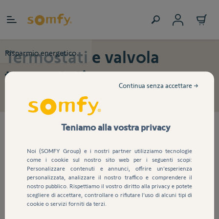
Salta al contenuto
Termostati e valvola
Risparmio energetico
termostatica
Continua senza accettare →
Teniamo alla vostra privacy
3
prodotti trovati
Noi (SOMFY Group) e i nostri partner utilizziamo tecnologie
come i cookie sul nostro sito web per i seguenti scopi:
Personalizzare contenuti e annunci, offrire un'esperienza
Kit di 3 Valvole termostatiche
personalizzata, analizzare il nostro traffico e comprendere il
IO
nostro pubblico. Rispettiamo il vostro diritto alla privacy e potete
scegliere di accettare, controllare o rifiutare l'uso di alcuni tipi di
cookie o servizi forniti da terzi.
297,24 €
327,00 €