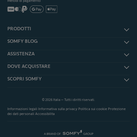
Metodi di pagamento
PRODOTTI
Accessori e ricambi
SOMFY BLOG
Antifurto e sicurezza
Somfy Magazine
ASSISTENZA
Smart Home
Somfy Press
Tapparelle e persiane
Assistenza
DOVE ACQUISTARE
Garage
Domande frequenti
Cancelli
Rivenditori Somfy Expert
SCOPRI SOMFY
Downloads
Telecomandi
Richiedi un preventivo
TaHoma Updates
Informazioni su Somfy
Videosorveglianza
Shop Online
Cambia l'app TaHoma Classic
Installatori Somfy EXPERT
Promozioni
in TaHoma App
© 2026 Italia – Tutti i diritti riservati.
Distribuzione
Modulo di recesso dell ordine
Informazioni legali
Informativa sulla privacy
Politica sui cookie
Protezione
Sviluppo sostenibile
dei dati personali
Accessibilita
Servizi - Somfy & Me
Lavorare in Somfy