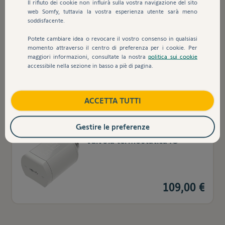
Il rifiuto dei cookie non influirà sulla vostra navigazione del sito
web Somfy, tuttavia la vostra esperienza utente sarà meno
soddisfacente.
Potete cambiare idea o revocare il vostro consenso in qualsiasi
Termostato Connesso
momento attraverso il centro di preferenza per i cookie. Per
maggiori informazioni, consultate la nostra
politica sui cookie
Cablato v2
accessibile nella sezione in basso a piè di pagina.
ACCETTA TUTTI
Gestire le preferenze
Valvola termostatica IO
109,00 €