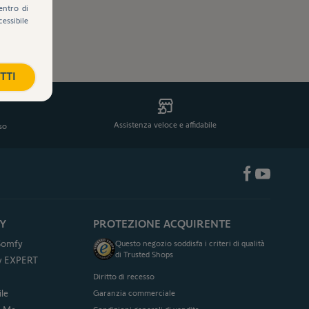
entro di
cessibile
TTI
Assistenza veloce e affidabile
eso
Y
PROTEZIONE ACQUIRENTE
 Somfy
Questo negozio soddisfa i criteri di qualità
di Trusted Shops
fy EXPERT
Diritto di recesso
le
Garanzia commerciale