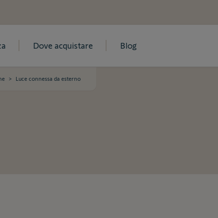
za
Dove acquistare
Blog
ne
>
Luce connessa da esterno