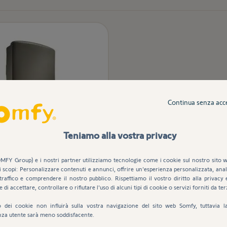
Continua senza acc
Teniamo alla vostra privacy
tore per illuminazione
da esterno
MFY Group) e i nostri partner utilizziamo tecnologie come i cookie sul nostro sito w
i scopi: Personalizzare contenuti e annunci, offrire un'esperienza personalizzata, anali
traffico e comprendere il nostro pubblico. Rispettiamo il vostro diritto alla privacy 
e di accettare, controllare o rifiutare l'uso di alcuni tipi di cookie o servizi forniti da ter
99,00 €
149,00 €
uto dei cookie non influirà sulla vostra navigazione del sito web Somfy, tuttavia l
nza utente sarà meno soddisfacente.
Aggiungi al carrello