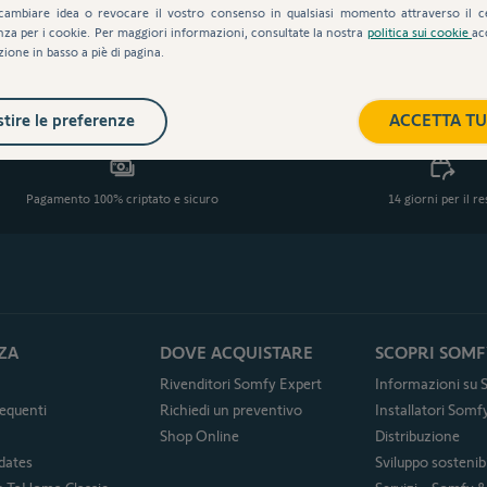
cambiare idea o revocare il vostro consenso in qualsiasi momento attraverso il c
nza per i cookie. Per maggiori informazioni, consultate la nostra
politica sui cookie
ac
zione in basso a piè di pagina.
tire le preferenze
ACCETTA TU
Pagamento 100% criptato e sicuro
14 giorni per il r
ZA
DOVE ACQUISTARE
SCOPRI SOMF
Rivenditori Somfy Expert
Informazioni su
equenti
Richiedi un preventivo
Installatori Som
Shop Online
Distribuzione
dates
Sviluppo sostenibi