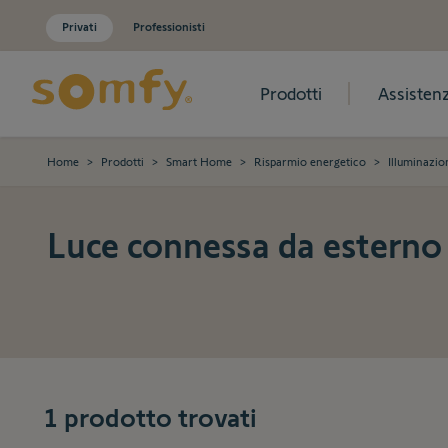
Privati
Professionisti
Prodotti
Assisten
Salta al contenuto
Home
>
Prodotti
>
Smart Home
>
Risparmio energetico
>
Illuminazio
Luce connessa da esterno
1
prodotto trovati