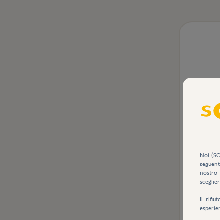
Ricevi
Noi (SO
seguent
nostro 
sceglier
Il rifi
esperie