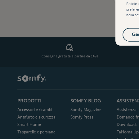
Potete 
prefere
nella se
Ges
Consegna gratuita a partire da 149€
PRODOTTI
SOMFY BLOG
ASSISTEN
Accessori e ricambi
Somfy Magazine
Assistenza
Antifurto e sicurezza
Somfy Press
Domande fr
Smart Home
Downloads
Tapparelle e persiane
TaHoma Up