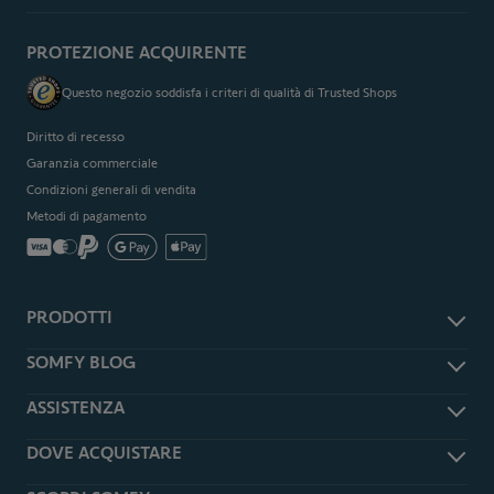
PROTEZIONE ACQUIRENTE
Questo negozio soddisfa i criteri di qualità di Trusted Shops
Diritto di recesso
Garanzia commerciale
Condizioni generali di vendita
Metodi di pagamento
PRODOTTI
Accessori e ricambi
SOMFY BLOG
Antifurto e sicurezza
Somfy Magazine
ASSISTENZA
Smart Home
Somfy Press
Tapparelle e persiane
Assistenza
DOVE ACQUISTARE
Garage
Domande frequenti
Cancelli
Rivenditori Somfy Expert