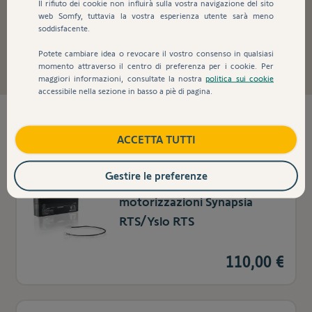
Il rifiuto dei cookie non influirà sulla vostra navigazione del sito
web Somfy, tuttavia la vostra esperienza utente sarà meno
soddisfacente.
Tapparelle e persiane
Potete cambiare idea o revocare il vostro consenso in qualsiasi
momento attraverso il centro di preferenza per i cookie. Per
maggiori informazioni, consultate la nostra
politica sui cookie
accessibile nella sezione in basso a piè di pagina.
23
prodotti trovati
ACCETTA TUTTI
Gestire le preferenze
Batteria di sostituzione per
motorizzazioni Synapsia
RTS/Yslo RTS
110,00 €