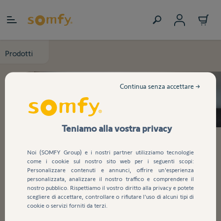
Salta al contenuto
Prodotti
Continua senza accettare →
Teniamo alla vostra privacy
Noi (SOMFY Group) e i nostri partner utilizziamo tecnologie
Promozioni
come i cookie sul nostro sito web per i seguenti scopi:
Personalizzare contenuti e annunci, offrire un'esperienza
personalizzata, analizzare il nostro traffico e comprendere il
Scopri le promo esclusive Somfy e trasforma la tua casa
nostro pubblico. Rispettiamo il vostro diritto alla privacy e potete
scegliere di accettare, controllare o rifiutare l'uso di alcuni tipi di
con tecnologia smart a prezzo speciale!
cookie o servizi forniti da terzi.