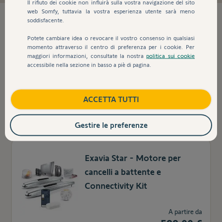
Il rifiuto dei cookie non influirà sulla vostra navigazione del sito
web Somfy, tuttavia la vostra esperienza utente sarà meno
3
prodotti trovati
soddisfacente.
Potete cambiare idea o revocare il vostro consenso in qualsiasi
momento attraverso il centro di preferenza per i cookie. Per
maggiori informazioni, consultate la nostra
politica sui cookie
Kit di 2 Telecamere da Interno
accessibile nella sezione in basso a piè di pagina.
Indoor Bianche
ACCETTA TUTTI
265,22 €
298,00 €
Gestire le preferenze
Exavia Star - Motore per
cancelli a battente e
Connectivity Kit
A partire da