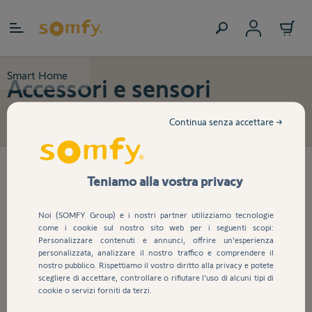
Salta al contenuto
Smart Home
Accessori e sensori
Continua senza accettare →
7
prodotti trovati
Teniamo alla vostra privacy
Noi (SOMFY Group) e i nostri partner utilizziamo tecnologie
come i cookie sul nostro sito web per i seguenti scopi:
Trasmettitore radio RTS a
Personalizzare contenuti e annunci, offrire un'esperienza
contatti puliti
personalizzata, analizzare il nostro traffico e comprendere il
nostro pubblico. Rispettiamo il vostro diritto alla privacy e potete
scegliere di accettare, controllare o rifiutare l'uso di alcuni tipi di
cookie o servizi forniti da terzi.
192,22 €