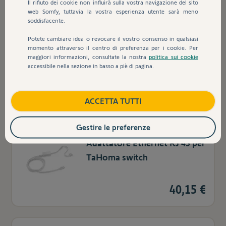
Il rifiuto dei cookie non influirà sulla vostra navigazione del sito
web Somfy, tuttavia la vostra esperienza utente sarà meno
soddisfacente.
Sensore di irraggiamento
Potete cambiare idea o revocare il vostro consenso in qualsiasi
momento attraverso il centro di preferenza per i cookie. Per
solare e temperatura esterna
maggiori informazioni, consultate la nostra
politica sui cookie
- Sunteis io
accessibile nella sezione in basso a piè di pagina.
105,37 €
ACCETTA TUTTI
Gestire le preferenze
Adattatore Ethernet RJ 45 per
TaHoma switch
40,15 €