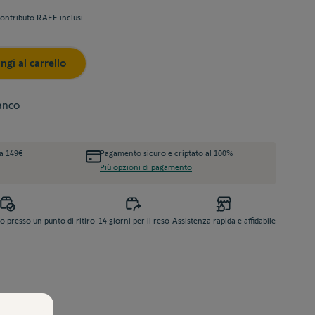
ontributo RAEE inclusi
ngi al carrello
anco
da 149€
Pagamento sicuro e criptato al 100%
Più opzioni di pagamento
o presso un punto di ritiro
14 giorni per il reso
Assistenza rapida e affidabile