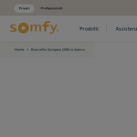
Privati
Professionisti
Prodotti
Assisten
Salta al contenuto
Home
>
Braccetto Synapsia 1000 io bianco