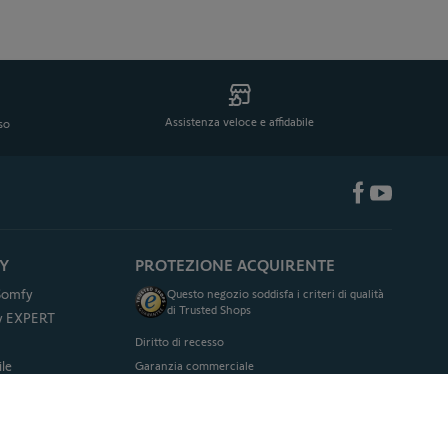
Assistenza veloce e affidabile
eso
Y
PROTEZIONE ACQUIRENTE
 Somfy
Questo negozio soddisfa i criteri di qualità
di Trusted Shops
fy EXPERT
Diritto di recesso
le
Garanzia commerciale
& Me
Condizioni generali di vendita
y
Metodi di pagamento