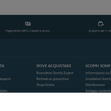
Pagamento 100% criptato e sicuro
14 giorni per il r
ZA
DOVE ACQUISTARE
SCOPRI SOMF
Rivenditori Somfy Expert
Informazioni su
equenti
Richiedi un preventivo
Installatori Som
Shop Online
Distribuzione
dates
Sviluppo sostenibi
p TaHoma Classic
Servizi - Somfy 
App
Lavorare in Somf
cesso dell ordine