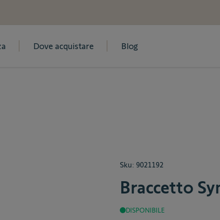
za
Dove acquistare
Blog
Sku:
9021192
Braccetto Sy
DISPONIBILE