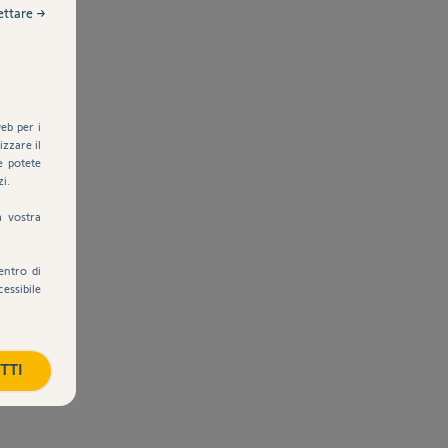
ettare →
eb per i
zzare il
e potete
zi.
a vostra
entro di
cessibile
TTI