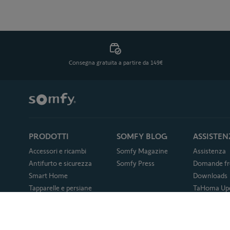
Consegna gratuita a partire da 149€
PRODOTTI
SOMFY BLOG
ASSISTEN
Accessori e ricambi
Somfy Magazine
Assistenza
Antifurto e sicurezza
Somfy Press
Domande fr
Smart Home
Downloads
Tapparelle e persiane
TaHoma Up
Garage
Cambia l'ap
in TaHoma 
Cancelli
Modulo di re
Telecomandi