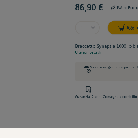
86,90 €
IVA ed Eco-c
Quantità
Aggiu
Braccetto Synapsia 1000 io bi
Ulteriori dettagli
Spedizione gratuita a partire 
Garanzia: 2 anni
Consegna a domicilio 