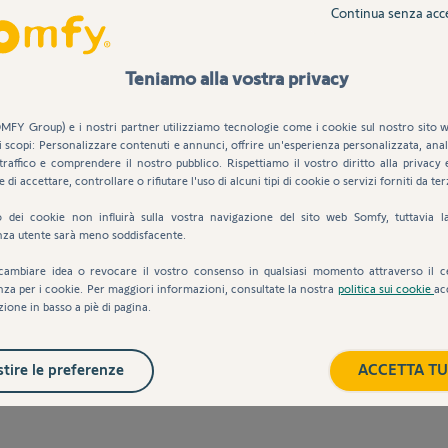
Continua senza acc
Compatibilità
Documenti
Teniamo alla vostra privacy
MFY Group) e i nostri partner utilizziamo tecnologie come i cookie sul nostro sito w
i scopi: Personalizzare contenuti e annunci, offrire un'esperienza personalizzata, anali
traffico e comprendere il nostro pubblico. Rispettiamo il vostro diritto alla privacy 
e di accettare, controllare o rifiutare l'uso di alcuni tipi di cookie o servizi forniti da ter
uto dei cookie non influirà sulla vostra navigazione del sito web Somfy, tuttavia l
nza utente sarà meno soddisfacente.
cambiare idea o revocare il vostro consenso in qualsiasi momento attraverso il c
nza per i cookie. Per maggiori informazioni, consultate la nostra
politica sui cookie
ac
zione in basso a piè di pagina.
tire le preferenze
ACCETTA TU