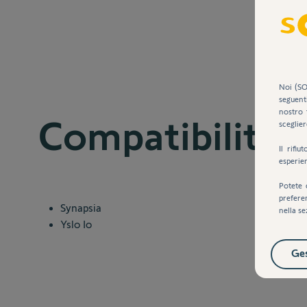
Noi (SO
seguent
nostro 
Compatibilità
sceglier
Il rifi
esperie
Potete 
prefere
Synapsia
nella se
Yslo Io
Ges