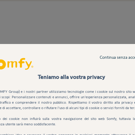
Continua senza acc
Teniamo alla vostra privacy
MFY Group) e i nostri partner utilizziamo tecnologie come i cookie sul nostro sito w
i scopi: Personalizzare contenuti e annunci, offrire un'esperienza personalizzata, anali
traffico e comprendere il nostro pubblico. Rispettiamo il vostro diritto alla privacy 
e di accettare, controllare o rifiutare l'uso di alcuni tipi di cookie o servizi forniti da ter
uto dei cookie non influirà sulla vostra navigazione del sito web Somfy, tuttavia l
nza utente sarà meno soddisfacente.
cambiare idea o revocare il vostro consenso in qualsiasi momento attraverso il c