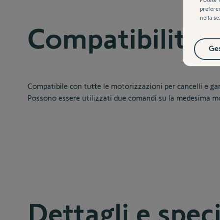
prefere
nella se
Compatibilità
Ges
Compatibile con tutte le motorizzazioni per cancelli e g
Possono essere utilizzati due comandi su la medesima mo
Dettagli e spec