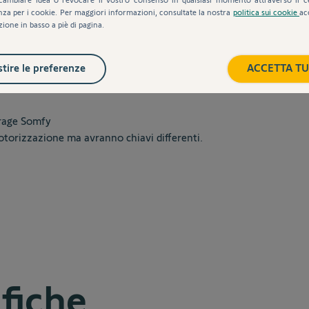
nza per i cookie. Per maggiori informazioni, consultate la nostra
politica sui cookie
ac
zione in basso a piè di pagina.
tire le preferenze
ACCETTA TU
arage Somfy
torizzazione ma avranno chiavi differenti.
ifiche