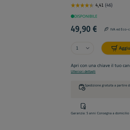
DISPONIBILE
49,90 €
IVA ed Eco-c
Quantità
Aggiu
Apri con una chiave il tuo can
Ulteriori dettagli
Spedizione gratuita a partire 
Garanzia: 5 anni
Consegna a domicilio 