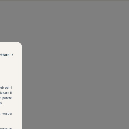
ettare →
eb per i
zzare il
e potete
zi.
a vostra
entro di