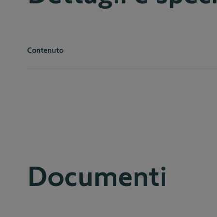
Contenuto
1 alloggiamento
2 chiavi
1 brugola
1 stick sigillante
Documenti