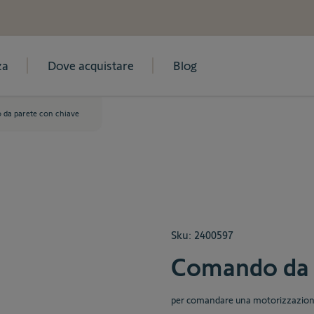
za
Dove acquistare
Blog
da parete con chiave
Sku:
2400597
Comando da 
per comandare una motorizzazione