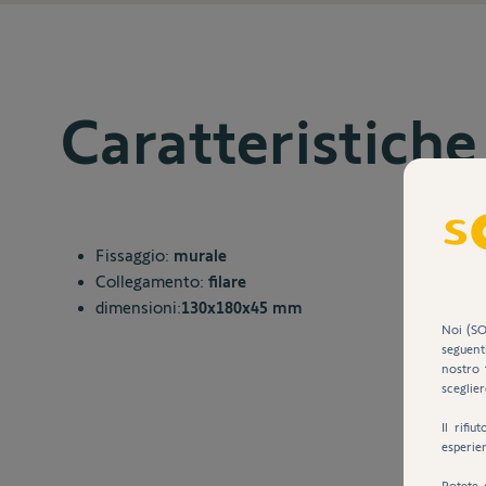
Caratteristiche
Fissaggio:
murale
Collegamento:
filare
dimensioni:
130x180x45 mm
Noi (SO
seguent
nostro 
sceglier
Il rifi
esperie
Potete 