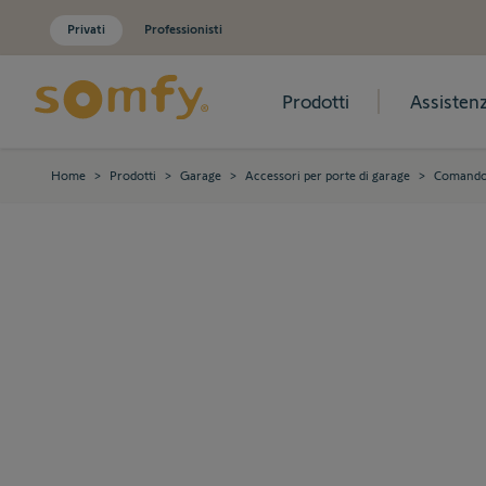
Privati
Professionisti
Prodotti
Assisten
Salta al contenuto
Home
>
Prodotti
>
Garage
>
Accessori per porte di garage
>
Comando 