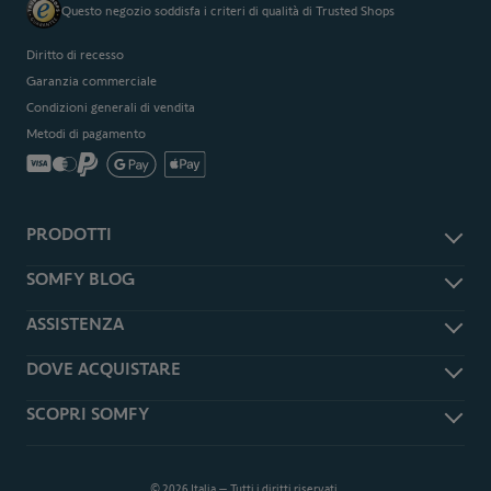
Questo negozio soddisfa i criteri di qualità di Trusted Shops
Diritto di recesso
Garanzia commerciale
Condizioni generali di vendita
Metodi di pagamento
PRODOTTI
Accessori e ricambi
SOMFY BLOG
Antifurto e sicurezza
Somfy Magazine
ASSISTENZA
Smart Home
Somfy Press
Tapparelle e persiane
Assistenza
DOVE ACQUISTARE
Garage
Domande frequenti
Cancelli
Rivenditori Somfy Expert
SCOPRI SOMFY
Downloads
Telecomandi
Richiedi un preventivo
TaHoma Updates
Informazioni su Somfy
Videosorveglianza
Shop Online
Cambia l'app TaHoma Classic
Installatori Somfy EXPERT
Promozioni
in TaHoma App
© 2026 Italia – Tutti i diritti riservati.