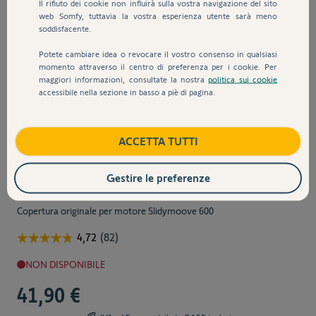
Il rifiuto dei cookie non influirà sulla vostra navigazione del sito
web Somfy, tuttavia la vostra esperienza utente sarà meno
soddisfacente.
Potete cambiare idea o revocare il vostro consenso in qualsiasi
momento attraverso il centro di preferenza per i cookie. Per
maggiori informazioni, consultate la nostra
politica sui cookie
accessibile nella sezione in basso a piè di pagina.
ACCETTA TUTTI
Sku:
9019968
Cover Slidymoove 600
Gestire le preferenze
Copertura originale per motore Slidymoove 600
NON DISPONIBILE
41,90 €