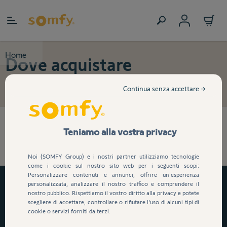
Salta al contenuto
Home
Dove acquistare
Continua senza accettare →
Non è stato trovato alcun prodotto
Teniamo alla vostra privacy
corrispondente alla selezione.
Noi (SOMFY Group) e i nostri partner utilizziamo tecnologie
come i cookie sul nostro sito web per i seguenti scopi:
Personalizzare contenuti e annunci, offrire un'esperienza
personalizzata, analizzare il nostro traffico e comprendere il
Consegna gratuita a partire da 149€
nostro pubblico. Rispettiamo il vostro diritto alla privacy e potete
Pagamento 100% criptato e sicuro
scegliere di accettare, controllare o rifiutare l'uso di alcuni tipi di
cookie o servizi forniti da terzi.
14 giorni per il reso