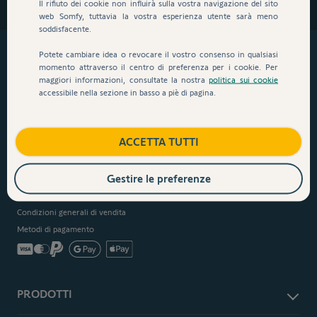
Il rifiuto dei cookie non influirà sulla vostra navigazione del sito
Assistenza veloce e affidabile
web Somfy, tuttavia la vostra esperienza utente sarà meno
soddisfacente.
Potete cambiare idea o revocare il vostro consenso in qualsiasi
momento attraverso il centro di preferenza per i cookie. Per
maggiori informazioni, consultate la nostra
politica sui cookie
accessibile nella sezione in basso a piè di pagina.
PROTEZIONE ACQUIRENTE
ACCETTA TUTTI
Questo negozio soddisfa i criteri di qualità di Trusted Shops
Gestire le preferenze
Diritto di recesso
Garanzia commerciale
Condizioni generali di vendita
Metodi di pagamento
PRODOTTI