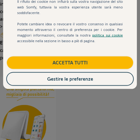
Il rifiuto dei cookie non influirà sulla vostra navigazione del sito
intelligenza alle performance dei tuoi automatismi: oggetti
web Somfy, tuttavia la vostra esperienza utente sarà meno
connessi,controllo vocale, geolocalizzazione e molto altro
soddisfacente.
ancora!
Potete cambiare idea o revocare il vostro consenso in qualsiasi
>
momento attraverso il centro di preferenza per i cookie. Per
maggiori informazioni, consultate la nostra
politica sui cookie
accessibile nella sezione in basso a piè di pagina.
EVOLVI
: aggiungendo nuovi dispositivi ed automazioni alla tua
casa connessa avrai maggiore praticità, sicurezza e migliori
prestazioni energetiche.
ACCETTA TUTTI
Gestire le preferenze