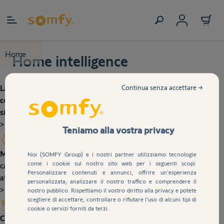
Salta al contenuto
Home
Home intelligence
Continua senza accettare →
La casa intelligente di SOMFY é l'esperienza domotica più
completa sul mercato, l'unica all'altezza delle tue aspettative:
sicurezza, ambiente, clima e accessi
>
Teniamo alla vostra privacy
MOTORIZZA
: tende da sole, tapparelle, tende, porte di garage,
Noi (SOMFY Group) e i nostri partner utilizziamo tecnologie
come i cookie sul nostro sito web per i seguenti scopi:
cancelli ...ogni giorno, con Somfy, dai vita a una vasta gamma di
Personalizzare contenuti e annunci, offrire un'esperienza
attrezzature.
personalizzata, analizzare il nostro traffico e comprendere il
>
nostro pubblico. Rispettiamo il vostro diritto alla privacy e potete
scegliere di accettare, controllare o rifiutare l'uso di alcuni tipi di
cookie o servizi forniti da terzi.
CONNETTI
: attraverso la tecnologia connessa, aggiungi