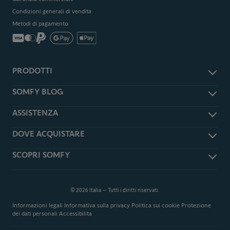
Condizioni generali di vendita
Metodi di pagamento
PRODOTTI
Accessori e ricambi
SOMFY BLOG
Antifurto e sicurezza
Somfy Magazine
ASSISTENZA
Smart Home
Somfy Press
Tapparelle e persiane
Assistenza
DOVE ACQUISTARE
Garage
Domande frequenti
Cancelli
Rivenditori Somfy Expert
SCOPRI SOMFY
Downloads
Telecomandi
Richiedi un preventivo
TaHoma Updates
Informazioni su Somfy
Videosorveglianza
Shop Online
Cambia l'app TaHoma Classic
Installatori Somfy EXPERT
Promozioni
in TaHoma App
© 2026 Italia – Tutti i diritti riservati.
Distribuzione
Modulo di recesso dell ordine
Informazioni legali
Informativa sulla privacy
Politica sui cookie
Protezione
Sviluppo sostenibile
dei dati personali
Accessibilita
Servizi - Somfy & Me