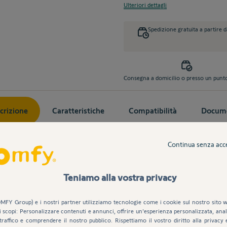
Ulteriori dettagli
Spedizione gratuita a partire 
Consegna a domicilio o presso un punto 
crizione
Caratteristiche
Compatibilità
Docum
Continua senza acc
Teniamo alla vostra privacy
MFY Group) e i nostri partner utilizziamo tecnologie come i cookie sul nostro sito w
i scopi: Personalizzare contenuti e annunci, offrire un'esperienza personalizzata, anali
traffico e comprendere il nostro pubblico. Rispettiamo il vostro diritto alla privacy 