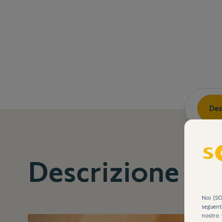
Des
Descrizione
Noi (SO
seguent
nostro 