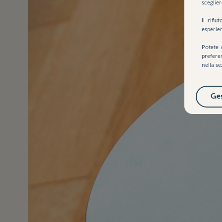
sceglier
Il rifi
esperie
Potete 
prefere
nella se
Ges