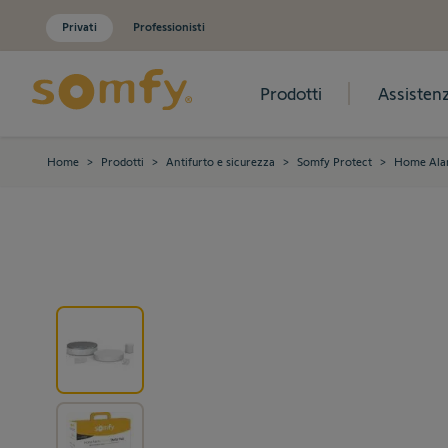
Privati
Professionisti
Prodotti
Assisten
Salta al contenuto
Home
>
Prodotti
>
Antifurto e sicurezza
>
Somfy Protect
>
Home Ala
View larger image
View larger image