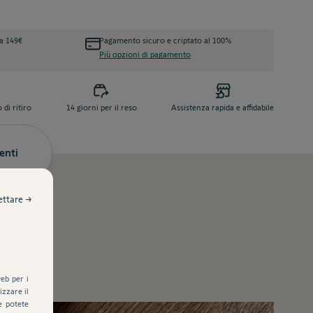
da 149€
Pagamento sicuro e criptato al 100%
Più opzioni di pagamento
di ritiro
14 giorni per il reso
Assistenza rapida e affidabile
enti
ettare →
eb per i
zzare il
e potete