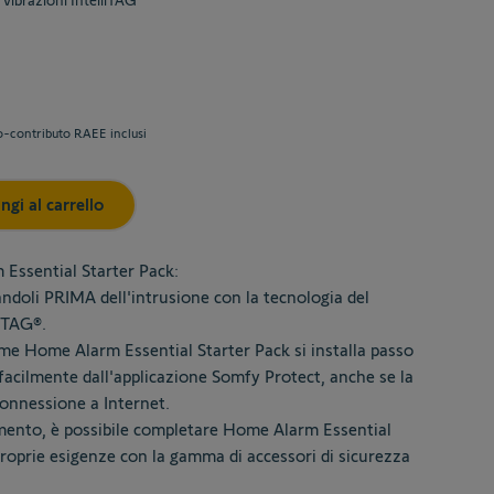
r vibrazioni IntelliTAG
o-contributo RAEE inclusi
ngi al carrello
 Essential Starter Pack:
andoli PRIMA dell'intrusione con la tecnologia del
liTAG®.
larme Home Alarm Essential Starter Pack si installa passo
 facilmente dall'applicazione Somfy Protect, anche se la
onnessione a Internet.
omento, è possibile completare Home Alarm Essential
proprie esigenze con la gamma di accessori di sicurezza