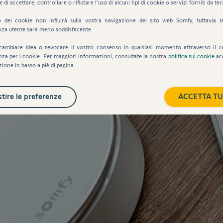
e di accettare, controllare o rifiutare l'uso di alcuni tipi di cookie o servizi forniti da ter
uto dei cookie non influirà sulla vostra navigazione del sito web Somfy, tuttavia l
nza utente sarà meno soddisfacente.
cambiare idea o revocare il vostro consenso in qualsiasi momento attraverso il c
nza per i cookie. Per maggiori informazioni, consultate la nostra
politica sui cookie
ac
zione in basso a piè di pagina.
tire le preferenze
ACCETTA TU