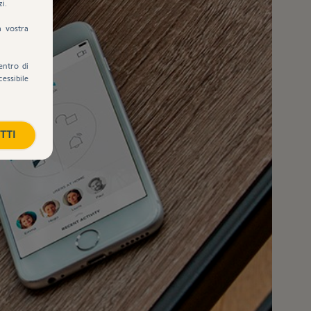
zi.
a vostra
entro di
cessibile
TTI