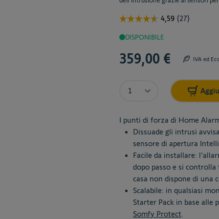
dell'intrusione grazie ai sensori pe
DISPONIBILE
359,00 €
IVA ed Ec
Quantità
Aggiu
I punti di forza di Home Alarm
Dissuade gli intrusi avvis
sensore di apertura Intel
Facile da installare: l'al
dopo passo e si controlla
casa non dispone di una c
Scalabile: in qualsiasi m
Starter Pack in base alle 
Somfy Protect
.