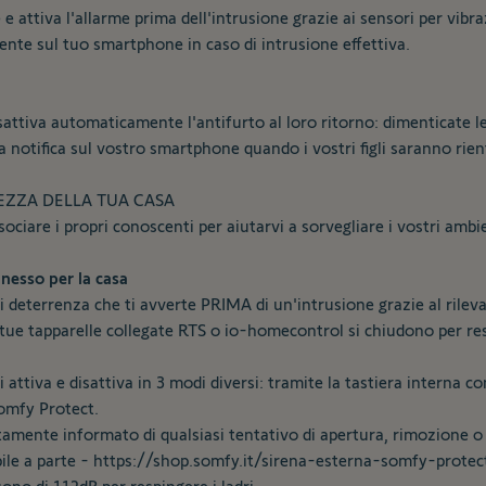
e attiva l'allarme prima dell'intrusione grazie ai sensori per vibr
mente sul tuo smartphone in caso di intrusione effettiva.
ttiva automaticamente l'antifurto al loro ritorno: dimenticate le c
notifica sul vostro smartphone quando i vostri figli saranno rient
REZZA DELLA TUA CASA
iare i propri conoscenti per aiutarvi a sorvegliare i vostri ambi
nesso per la casa
eterrenza che ti avverte PRIMA di un'intrusione grazie al rilevat
 tue tapparelle collegate RTS o io-homecontrol si chiudono per resp
i attiva e disattiva in 3 modi diversi: tramite la tastiera interna 
omfy Protect.
tamente informato di qualsiasi tentativo di apertura, rimozione o 
ile a parte -
https://shop.somfy.it/sirena-esterna-somfy-protec