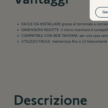
Ges
FACILE DA INSTALLARE grazie al terminale a connes
DIMENSIONI RIDOTTE: il micro ricevitore è compatibil
COMPATIBLE CON BOX TAHOMA: per una casa semp
UTILIZZO FACILE: memorizza fino a 12 telecomandi o 
Descrizione