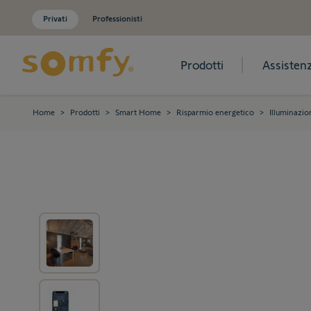
Privati
Professionisti
Prodotti
Assisten
Salta al contenuto
Home
>
Prodotti
>
Smart Home
>
Risparmio energetico
>
Illuminazio
View larger image
View larger image