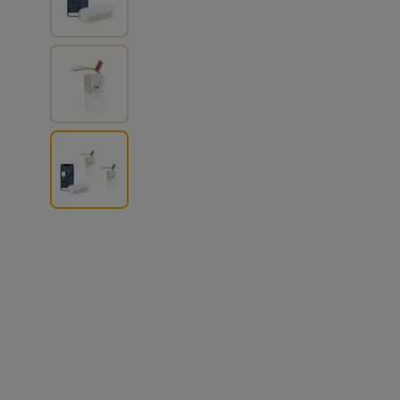
View larger image
View larger image