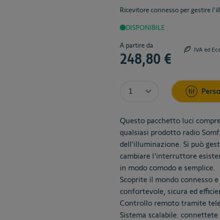
Ricevitore connesso per gestire l
DISPONIBILE
The price depends on the cho
A partire da
IVA ed Ec
248,80 €
Quantità
Perso
Questo pacchetto luci compren
qualsiasi prodotto radio Somfy
dell'illuminazione. Si può ges
cambiare l'interruttore esiste
in modo comodo e semplice.
Scoprite il mondo connesso e 
confortevole, sicura ed efficie
Controllo remoto tramite tel
Sistema scalabile: connettete