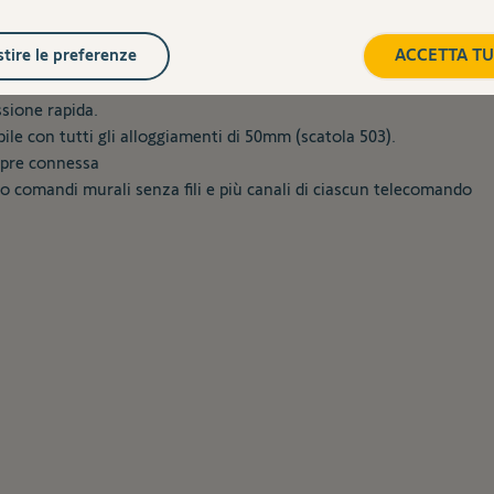
tire le preferenze
ACCETTA TU
sione rapida.
e con tutti gli alloggiamenti di 50mm (scatola 503).
re connessa
comandi murali senza fili e più canali di ciascun telecomando