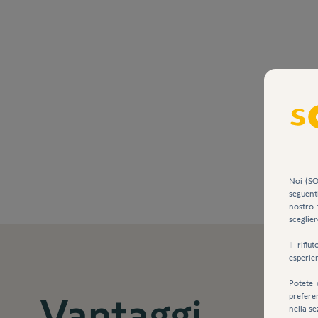
Noi (SO
seguent
nostro 
sceglier
Il rifi
esperie
Potete 
Vantaggi
prefere
nella se