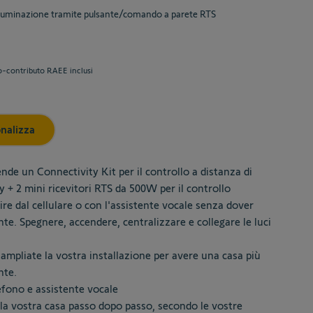
'illuminazione tramite pulsante/comando a parete RTS
sen options
o-contributo RAEE inclusi
nalizza
de un Connectivity Kit per il controllo a distanza di
 + 2 mini ricevitori RTS da 500W per il controllo
tire dal cellulare o con l'assistente vocale senza dover
nte. Spegnere, accendere, centralizzare e collegare le luci
ampliate la vostra installazione per avere una casa più
nte.
efono e assistente vocale
 la vostra casa passo dopo passo, secondo le vostre