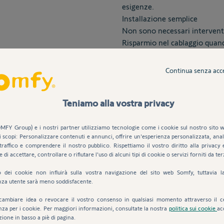
esigenze.
Installazione semplice
Non sono necessari interventi
Risparmio nel cablaggio quand
Ulteriori dettagli
Continua senza acc
Spedizione gratuita a partire 
Teniamo alla vostra privacy
Consegna a domicilio o presso un punto 
MFY Group) e i nostri partner utilizziamo tecnologie come i cookie sul nostro sito w
i scopi: Personalizzare contenuti e annunci, offrire un'esperienza personalizzata, anali
traffico e comprendere il nostro pubblico. Rispettiamo il vostro diritto alla privacy 
e di accettare, controllare o rifiutare l'uso di alcuni tipi di cookie o servizi forniti da ter
Vantaggi
Descrizione
uto dei cookie non influirà sulla vostra navigazione del sito web Somfy, tuttavia l
nza utente sarà meno soddisfacente.
cambiare idea o revocare il vostro consenso in qualsiasi momento attraverso il c
nza per i cookie. Per maggiori informazioni, consultate la nostra
politica sui cookie
ac
zione in basso a piè di pagina.