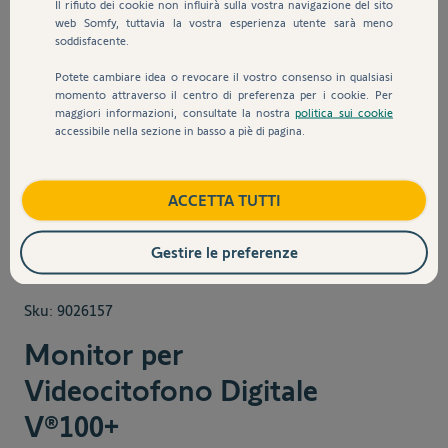
Il rifiuto dei cookie non influirà sulla vostra navigazione del sito
web Somfy, tuttavia la vostra esperienza utente sarà meno
soddisfacente.
Potete cambiare idea o revocare il vostro consenso in qualsiasi
momento attraverso il centro di preferenza per i cookie. Per
maggiori informazioni, consultate la nostra
politica sui cookie
accessibile nella sezione in basso a piè di pagina.
View larger image
View larger image
View larger image
ACCETTA TUTTI
Gestire le preferenze
Sku:
9026157
Monitor per
Videocitofono Digitale
V®100+