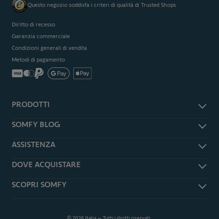
Questo negozio soddisfa i criteri di qualità di Trusted Shops
Diritto di recesso
Garanzia commerciale
Condizioni generali di vendita
Metodi di pagamento
PRODOTTI
Accessori e ricambi
SOMFY BLOG
Antifurto e sicurezza
Somfy Magazine
ASSISTENZA
Smart Home
Somfy Press
Tapparelle e persiane
Assistenza
DOVE ACQUISTARE
Garage
Domande frequenti
Cancelli
Rivenditori Somfy Expert
SCOPRI SOMFY
Downloads
Telecomandi
Richiedi un preventivo
TaHoma Updates
Informazioni su Somfy
Videosorveglianza
Shop Online
Cambia l'app TaHoma Classic
Installatori Somfy EXPERT
Promozioni
in TaHoma App
© 2026 Italia – Tutti i diritti riservati.