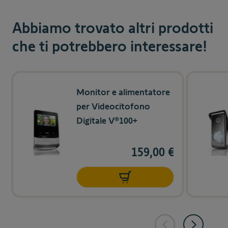
Abbiamo trovato altri prodotti
che ti potrebbero interessare!
Navigating through the elements of the carousel is possible us
Press to skip carousel
Press to go to carousel navigation
Monitor e alimentatore
per Videocitofono
Digitale V®100+
159,00 €