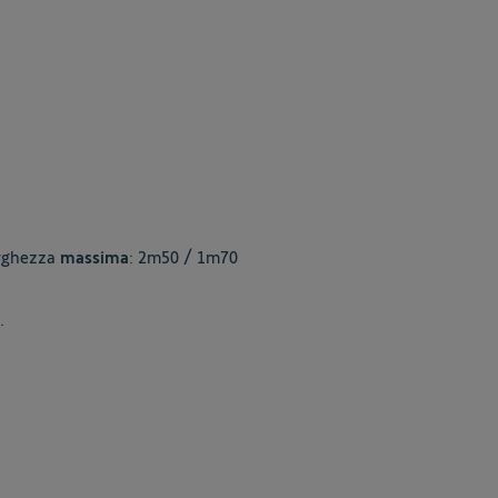
rghezza
massima
: 2m50 / 1m70
.