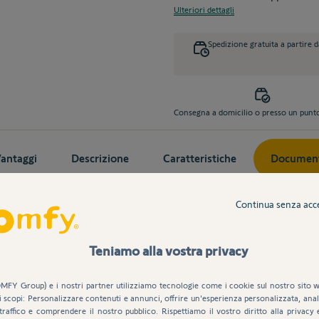
Ulteriori dettagli
Spedizione gratuita a partire 
Consegna a domicilio o presso un punto 
antaggi
Descrizione
Caratteristiche
Documen
Continua senza acc
Teniamo alla vostra privacy
MFY Group) e i nostri partner utilizziamo tecnologie come i cookie sul nostro sito w
i scopi: Personalizzare contenuti e annunci, offrire un'esperienza personalizzata, anali
traffico e comprendere il nostro pubblico. Rispettiamo il vostro diritto alla privacy 