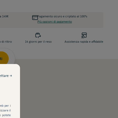
da 149€
Pagamento sicuro e criptato al 100%
Più opzioni di pagamento
di ritiro
14 giorni per il reso
Assistenza rapida e affidabile
ti
ettare →
eb per i
zzare il
e potete