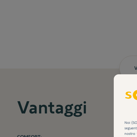
V
Vantaggi
Noi (SO
seguent
nostro 
COMFORT: