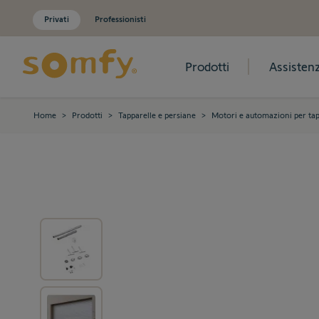
Privati
Professionisti
Prodotti
Assisten
Salta al contenuto
Home
>
Prodotti
>
Tapparelle e persiane
>
Motori e automazioni per tap
View larger image
View larger image