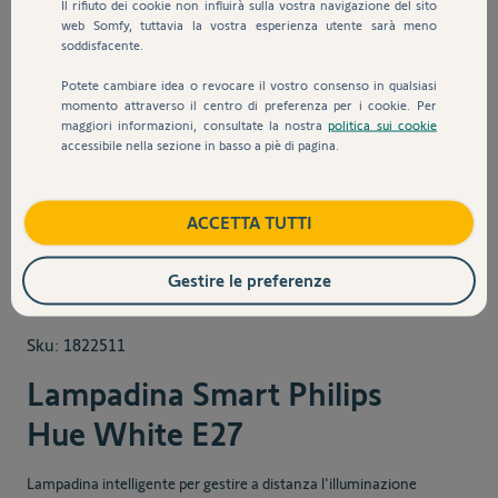
Il rifiuto dei cookie non influirà sulla vostra navigazione del sito
web Somfy, tuttavia la vostra esperienza utente sarà meno
soddisfacente.
Potete cambiare idea o revocare il vostro consenso in qualsiasi
momento attraverso il centro di preferenza per i cookie. Per
maggiori informazioni, consultate la nostra
politica sui cookie
accessibile nella sezione in basso a piè di pagina.
View larger image
View larger image
ACCETTA TUTTI
Gestire le preferenze
Sku:
1822511
Lampadina Smart Philips
Hue White E27
Lampadina intelligente per gestire a distanza l'illuminazione