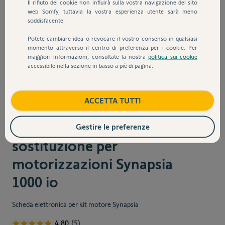
Il rifiuto dei cookie non influirà sulla vostra navigazione del sito
web Somfy, tuttavia la vostra esperienza utente sarà meno
soddisfacente.
Potete cambiare idea o revocare il vostro consenso in qualsiasi
momento attraverso il centro di preferenza per i cookie. Per
maggiori informazioni, consultate la nostra
politica sui cookie
accessibile nella sezione in basso a piè di pagina.
ACCETTA TUTTI
Sku:
9021173
Scheda elettronica di
Gestire le preferenze
sostituzione per
motorizzazioni Synapsia
1000 io
Scheda elettronica per kit motore Synapsia