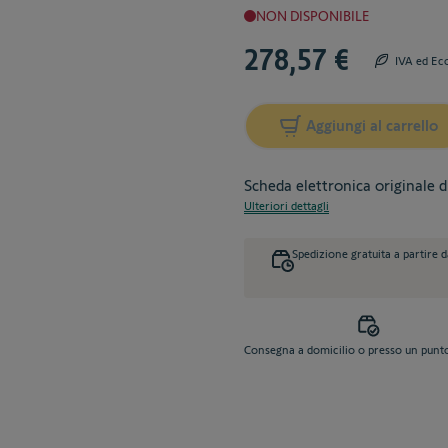
NON DISPONIBILE
278,57 €
IVA ed Ec
Aggiungi al carrello
Scheda elettronica originale 
Ulteriori dettagli
Spedizione gratuita a partire 
Consegna a domicilio o presso un punto 