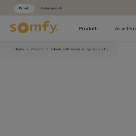
Privati
Professionisti
Prodotti
Assisten
Salta al contenuto
Home
>
Prodotti
>
Scheda elettronica per Synapsia RTS