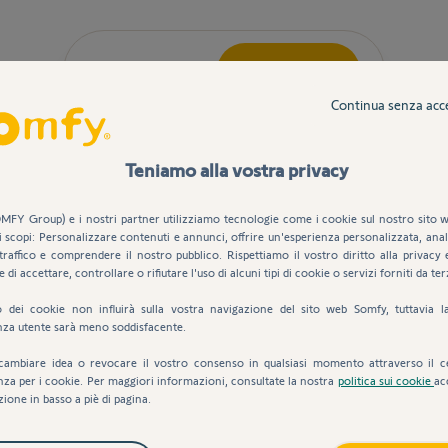
Descrizione
Compatibilità
Continua senza acc
Teniamo alla vostra privacy
MFY Group) e i nostri partner utilizziamo tecnologie come i cookie sul nostro sito w
i scopi: Personalizzare contenuti e annunci, offrire un'esperienza personalizzata, anali
traffico e comprendere il nostro pubblico. Rispettiamo il vostro diritto alla privacy 
e di accettare, controllare o rifiutare l'uso di alcuni tipi di cookie o servizi forniti da ter
ire al posto di quella obsoleta o non più funzionante nel kit di m
uto dei cookie non influirà sulla vostra navigazione del sito web Somfy, tuttavia l
a 1000 io/Yslo io
nza utente sarà meno soddisfacente.
cambiare idea o revocare il vostro consenso in qualsiasi momento attraverso il c
nza per i cookie. Per maggiori informazioni, consultate la nostra
politica sui cookie
ac
zione in basso a piè di pagina.