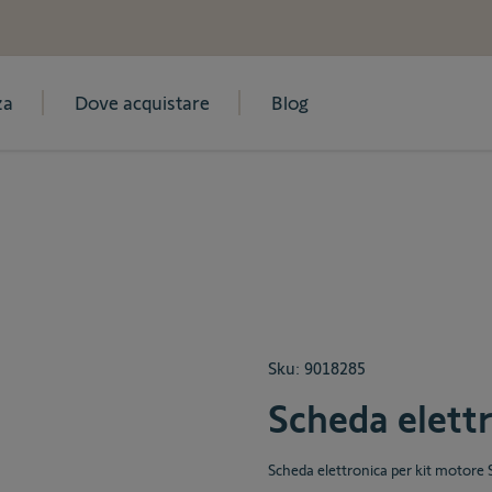
za
Dove acquistare
Blog
Sku:
9018285
Scheda elett
Scheda elettronica per kit motore 