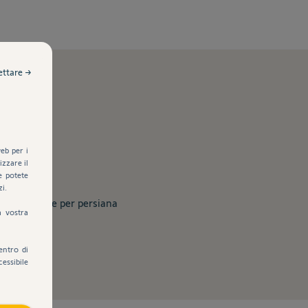
ettare →
eb per i
zzare il
e potete
zi.
otorizzazione per persiana
a vostra
entro di
cessibile