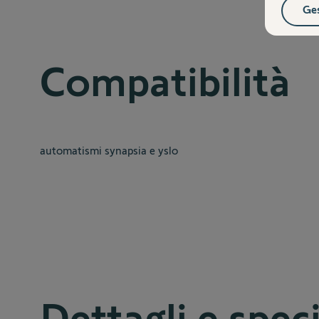
Ges
Compatibilità
automatismi synapsia e yslo
Dettagli e spec