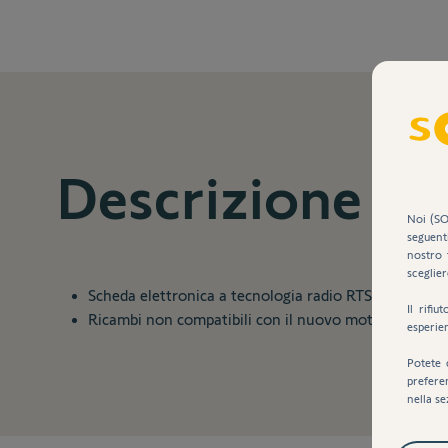
Descrizione
Noi (SO
seguent
nostro 
sceglier
Scheda elettronica a tecnologia radio RTS da sostitu
Il rifi
Ricambi non compatibili con il nuovo motore Synapsi
esperie
Potete 
prefere
nella se