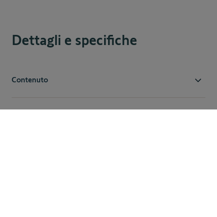
Dettagli e specifiche
Contenuto
1 sensore apertura
1 pila
1 kit di fissaggio
83,90 €
Aggiungi al carrello
Documenti
Manuale sensore di apertura IO