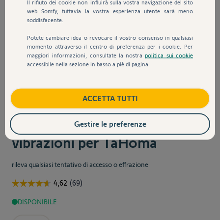
Il rifiuto dei cookie non influirà sulla vostra navigazione del sito
web Somfy, tuttavia la vostra esperienza utente sarà meno
soddisfacente.
Potete cambiare idea o revocare il vostro consenso in qualsiasi
momento attraverso il centro di preferenza per i cookie. Per
maggiori informazioni, consultate la nostra
politica sui cookie
accessibile nella sezione in basso a piè di pagina.
ACCETTA TUTTI
Sku:
2401362
Sensore IO di apertura e
Gestire le preferenze
vibrazioni per TaHoma
rileva qualsiasi tentativo di accesso o effrazione
DISPONIBILE
Quantità