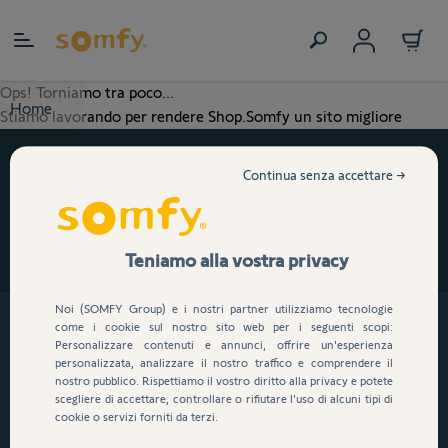
Salta al contenuto
Ops! Torniamo tra poco...
Home
Stiamo lavorando per rendere Shop.Somfy un sito migliore
Consegna gratuita a partire da 149€
Continua senza accettare →
Pagamento 100% criptato e sicuro
14 giorni per il reso
Assistenza veloce e affidabile
Teniamo alla vostra privacy
Noi (SOMFY Group) e i nostri partner utilizziamo tecnologie
come i cookie sul nostro sito web per i seguenti scopi:
Personalizzare contenuti e annunci, offrire un'esperienza
personalizzata, analizzare il nostro traffico e comprendere il
nostro pubblico. Rispettiamo il vostro diritto alla privacy e potete
scegliere di accettare, controllare o rifiutare l'uso di alcuni tipi di
cookie o servizi forniti da terzi.
PROTEZIONE ACQUIRENTE