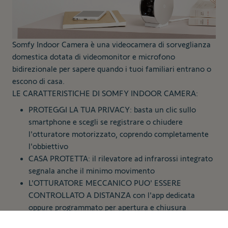
Somfy Indoor Camera è una videocamera di sorveglianza
domestica dotata di videomonitor e microfono
bidirezionale per sapere quando i tuoi familiari entrano o
escono di casa.
LE CARATTERISTICHE DI SOMFY INDOOR CAMERA:
PROTEGGI LA TUA PRIVACY: basta un clic sullo
smartphone e scegli se registrare o chiudere
l'otturatore motorizzato, coprendo completamente
l'obbiettivo
CASA PROTETTA: il rilevatore ad infrarossi integrato
segnala anche il minimo movimento
L'OTTURATORE MECCANICO PUO' ESSERE
CONTROLLATO A DISTANZA con l'app dedicata
oppure programmato per apertura e chiusura
automatica.
149,00 €
Aggiungi al carrello