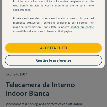
Il rifiuto dei cookie non influirà sulla vostra navigazione del sito
web Somfy, tuttavia la vostra esperienza utente sarà meno
soddisfacente.
Potete cambiare idea o revocare il vostro consenso in qualsiasi
momento attraverso il centro di preferenza per i cookie. Per
maggiori informazioni, consultate la nostra
politica sui cookie
accessibile nella sezione in basso a piè di pagina.
View larger image
View larger image
View larger image
ACCETTA TUTTI
Gestire le preferenze
Sku:
2401507
Telecamera da Interno
Indoor Bianca
Videocamera di sorveglianza domestica con otturatore