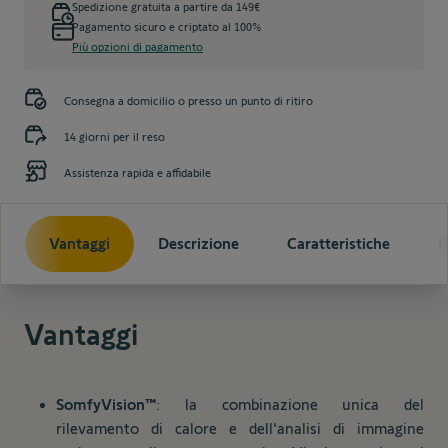
Spedizione gratuita a partire da 149€
Pagamento sicuro e criptato al 100%
Più opzioni di pagamento
Consegna a domicilio o presso un punto di ritiro
14 giorni per il reso
Assistenza rapida e affidabile
Vantaggi
Descrizione
Caratteristiche
C
Vantaggi
SomfyVision™
: la combinazione unica del
rilevamento di calore e dell'analisi di immagine