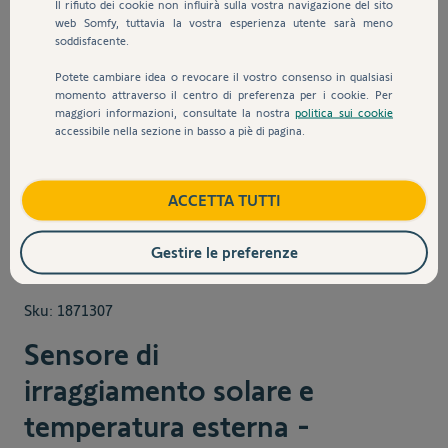
Il rifiuto dei cookie non influirà sulla vostra navigazione del sito
web Somfy, tuttavia la vostra esperienza utente sarà meno
soddisfacente.
Potete cambiare idea o revocare il vostro consenso in qualsiasi
momento attraverso il centro di preferenza per i cookie. Per
maggiori informazioni, consultate la nostra
politica sui cookie
accessibile nella sezione in basso a piè di pagina.
View larger image
View larger image
View larger image
View larger 
ACCETTA TUTTI
Gestire le preferenze
Sku:
1871307
Sensore di
irraggiamento solare e
temperatura esterna -