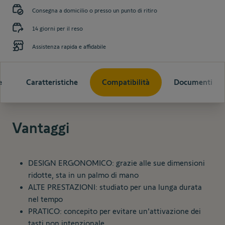
Consegna a domicilio o presso un punto di ritiro
14 giorni per il reso
Assistenza rapida e affidabile
e
Caratteristiche
Compatibilità
Documenti
Vantaggi
DESIGN ERGONOMICO: grazie alle sue dimensioni
ridotte, sta in un palmo di mano
ALTE PRESTAZIONI: studiato per una lunga durata
nel tempo
PRATICO: concepito per evitare un'attivazione dei
tasti non intenzionale