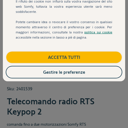
Il rifiuto dei cookie non influirà sulla vostra navigazione del sito
web Somfy, tuttavia la vostra esperienza utente sarà meno
soddisfacente.
Potete cambiare idea o revocare il vostro consenso in qualsiasi
momento attraverso il centro di preferenza per i cookie. Per
maggiori informazioni, consultate la nostra
politica sui cookie
accessibile nella sezione in basso a piè di pagina.
View larger image
View larger image
View larger image
ACCETTA TUTTI
Gestire le preferenze
Sku:
2401539
Telecomando radio RTS
Keypop 2
comanda fino a due motorizzazioni Somfy RTS