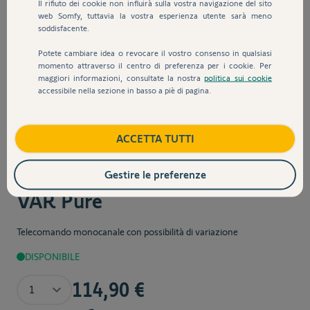
Il rifiuto dei cookie non influirà sulla vostra navigazione del sito
web Somfy, tuttavia la vostra esperienza utente sarà meno
soddisfacente.
Potete cambiare idea o revocare il vostro consenso in qualsiasi
momento attraverso il centro di preferenza per i cookie. Per
maggiori informazioni, consultate la nostra
politica sui cookie
accessibile nella sezione in basso a piè di pagina.
ACCETTA TUTTI
Sku:
1870645
Telecomando Situo 1 io
Gestire le preferenze
VAR Pure
Telecomando monocanale con possibilità di variazione
DISPONIBILE
Quantità
114,90 €