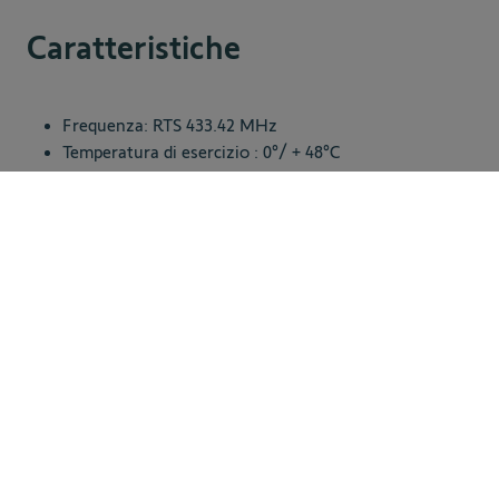
Caratteristiche
Frequenza: RTS 433.42 MHz
Temperatura di esercizio : 0°/ + 48°C
Tipo di batteria: CR2032
129,00 €
Tensione: 1 x3V
Aggiungi al carrello
Dettagli e specifiche
Contenuto