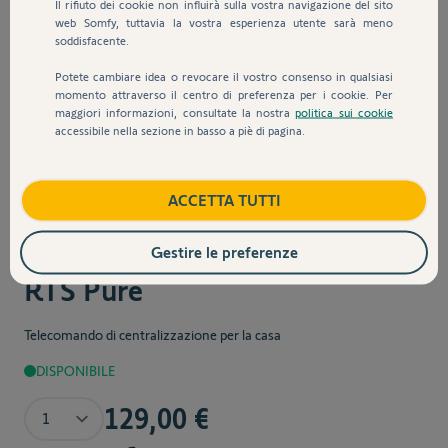
Il rifiuto dei cookie non influirà sulla vostra navigazione del sito
web Somfy, tuttavia la vostra esperienza utente sarà meno
soddisfacente.
Potete cambiare idea o revocare il vostro consenso in qualsiasi
momento attraverso il centro di preferenza per i cookie. Per
maggiori informazioni, consultate la nostra
politica sui cookie
accessibile nella sezione in basso a piè di pagina.
ACCETTA TUTTI
Sku:
1870495
Telecomando Situo 5
Gestire le preferenze
RTS Pure
Telecomando di centralizzazione per la casa
DISPONIBILE
Quantità
129,00 €