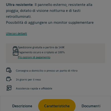
Ultra resistente
: Il pannello esterno; resistente alla
pioggia; dotato di visione notturna e di tasti
retroilluminati.
Possibilità di aggiungere un monitor supplementare
Ulteriori dettagli
Spedizione gratuita a partire da 149€
Pagamento sicuro e criptato al 100%
Più opzioni di pagamento
Consegna a domicilio o presso un punto di ritiro
14 giorni per il reso
Assistenza rapida e affidabile
Descrizione
Caratteristiche
Documenti