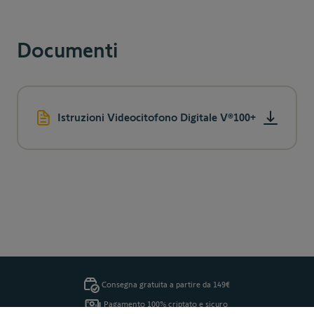
1 Piastra esterna con protezione antipioggia
2 Targhette con il nome
Documenti
1 Kit di accessori per l'installazione
Istruzioni Videocitofono Digitale V®100+
Consegna gratuita a partire da 149€
Pagamento 100% criptato e sicuro