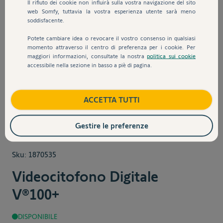
Il rifiuto dei cookie non influirà sulla vostra navigazione del sito
web Somfy, tuttavia la vostra esperienza utente sarà meno
soddisfacente.
Potete cambiare idea o revocare il vostro consenso in qualsiasi
momento attraverso il centro di preferenza per i cookie. Per
maggiori informazioni, consultate la nostra
politica sui cookie
accessibile nella sezione in basso a piè di pagina.
View larger image
View larger image
View larger image
View larger 
ACCETTA TUTTI
Gestire le preferenze
Sku:
1870535
Videocitofono Digitale
V®100+
DISPONIBILE