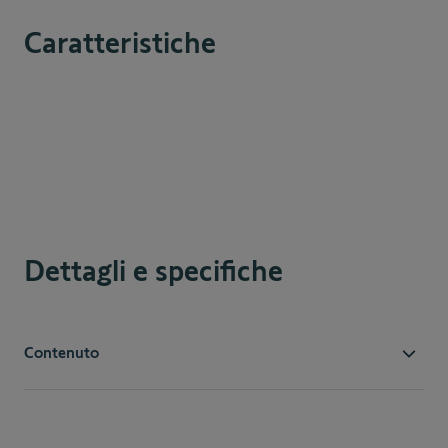
Caratteristiche
Dettagli e specifiche
Contenuto
1 Monitor per interni con tecnologia RTS
1 Supporto a parete per monitor interno
1 Alimentatore per monitor interno