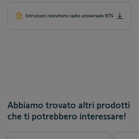
Istruzioni ricevitore radio universale RTS
Abbiamo trovato altri prodotti
che ti potrebbero interessare!
Navigating through the elements of the carousel is possible us
Press to skip carousel
Press to go to carousel navigation