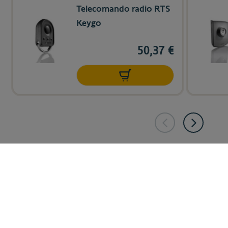
Telecomando radio RTS
Keygo
50,37 €
199,99 €
Aggiungi al carrello
Consegna gratuita a partire da 149€
Pagamento 100% criptato e sicuro