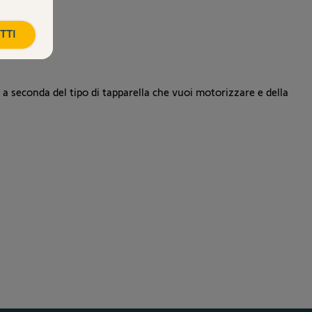
TTI
e a seconda del tipo di tapparella che vuoi motorizzare e della