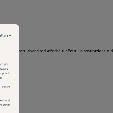
ettare →
 dei nostri rivenditori affinché ti effettui la sostituzione o ti
eb per i
zzare il
e potete
zi.
a vostra
entro di
cessibile