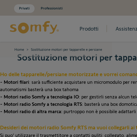
Privati
Professionisti
Prodotti
Assisten
Salta al contenuto
Home
>
Sostituzione motori per tapparelle e persiane
Sostituzione motori per tappar
Ho delle tapparelle/persiane motorizzate e vorrei coman
- Motori filari
: sarà sufficiente acquistare un
micromodulo
per ren
automatismi basterà una
box tahoma
- Motori radio Somfy a tecnologia IO
: per gestirli senza alcun 
- Motori radio Somfy a tecnologia RTS
: basterà una
box domotic
- Motori radio di altra marca:
purtroppo non è possibile adattarli 
Desideri dei motori radio Somfy RTS ma vuoi collegarli ai tu
Si puo' utilizzare il
trasmettitore a contatti puliti
: collegato, ali