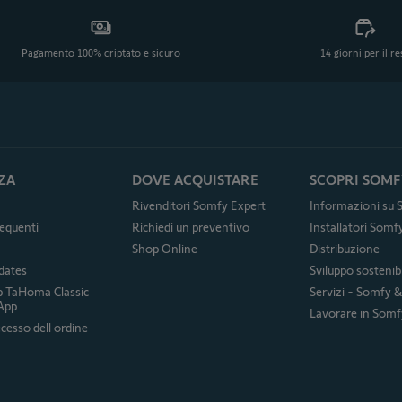
Pagamento 100% criptato e sicuro
14 giorni per il r
ZA
DOVE ACQUISTARE
SCOPRI SOMF
Rivenditori Somfy Expert
Informazioni su
equenti
Richiedi un preventivo
Installatori Som
Shop Online
Distribuzione
dates
Sviluppo sostenibi
p TaHoma Classic
Servizi - Somfy 
App
Lavorare in Somf
cesso dell ordine