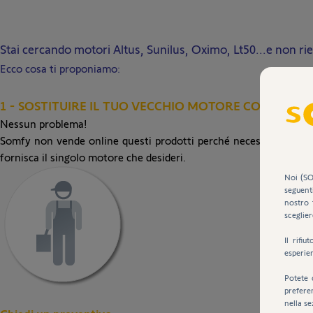
Stai cercando motori Altus, Sunilus, Oximo, Lt50...e non ri
Ecco cosa ti proponiamo:
1 - SOSTITUIRE IL TUO VECCHIO MOTORE CON UNO I
Nessun problema!
Somfy non vende online questi prodotti perché necessitano delle 
fornisca il singolo motore che desideri.
Noi (SO
seguent
nostro 
sceglier
Il rifi
esperie
Potete 
prefere
nella se