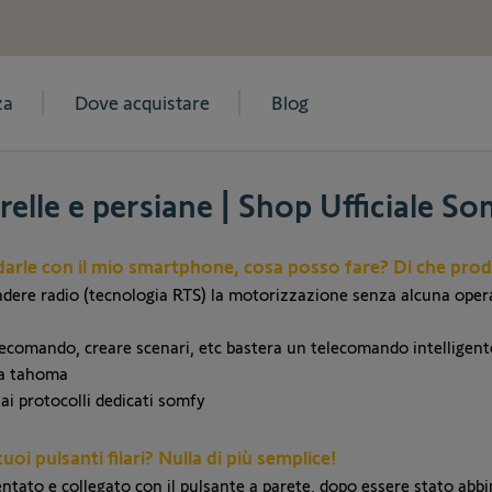
za
Dove acquistare
Blog
elle e persiane | Shop Ufficiale S
darle con il mio smartphone, cosa posso fare? Di che pro
dere radio (tecnologia RTS) la motorizzazione senza alcuna opera
telecomando, creare scenari, etc bastera un telecomando intelligen
a tahoma
ai protocolli dedicati somfy
oi pulsanti filari? Nulla di più semplice!
mentato e collegato con il pulsante a parete, dopo essere stato a