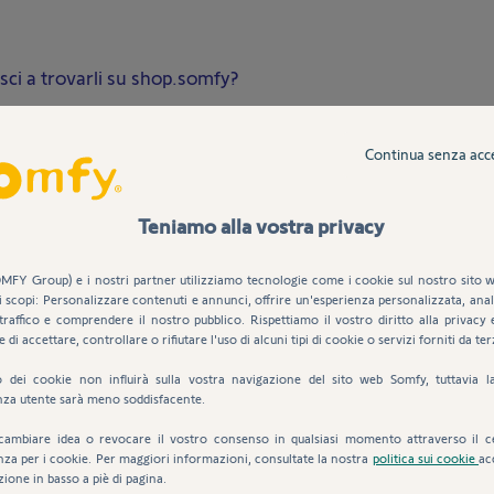
esci a trovarli su shop.somfy?
Continua senza acc
DENTICO
competenze di un professionista: puoi contattare direttamente uno
Teniamo alla vostra privacy
MFY Group) e i nostri partner utilizziamo tecnologie come i cookie sul nostro sito w
i scopi: Personalizzare contenuti e annunci, offrire un'esperienza personalizzata, anali
traffico e comprendere il nostro pubblico. Rispettiamo il vostro diritto alla privacy 
e di accettare, controllare o rifiutare l'uso di alcuni tipi di cookie o servizi forniti da ter
uto dei cookie non influirà sulla vostra navigazione del sito web Somfy, tuttavia l
nza utente sarà meno soddisfacente.
cambiare idea o revocare il vostro consenso in qualsiasi momento attraverso il c
nza per i cookie. Per maggiori informazioni, consultate la nostra
politica sui cookie
ac
zione in basso a piè di pagina.