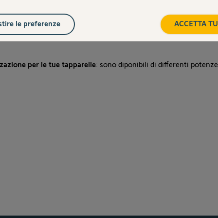
tire le preferenze
ACCETTA TU
zzazione per le tue tapparelle
: sono diponibili di differenti potenz