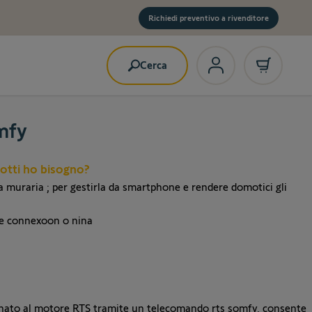
Richiedi preventivo a rivenditore
Cerca
omfy
dotti ho bisogno?
 muraria ; per gestirla da smartphone e rendere domotici gli
te
connexoon o nina
bbinato al motore RTS tramite un telecomando rts somfy, consente