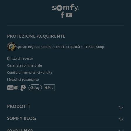
PROTEZIONE ACQUIRENTE
Questo negozio soddisfa i criteri di qualità di Trusted Shops
Diritto di recesso
Garanzia commerciale
Condizioni generali di vendita
Metodi di pagamento
PRODOTTI
Accessori e ricambi
SOMFY BLOG
Antifurto e sicurezza
Somfy Magazine
ASSISTENZA