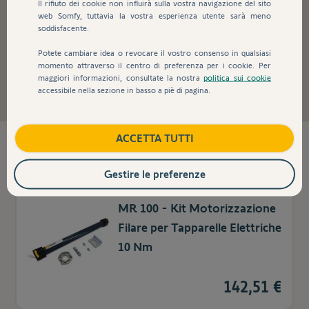
Il rifiuto dei cookie non influirà sulla vostra navigazione del sito
web Somfy, tuttavia la vostra esperienza utente sarà meno
soddisfacente.
Motori e automazioni per
Potete cambiare idea o revocare il vostro consenso in qualsiasi
tapparelle
momento attraverso il centro di preferenza per i cookie. Per
maggiori informazioni, consultate la nostra
politica sui cookie
accessibile nella sezione in basso a piè di pagina.
ACCETTA TUTTI
6
prodotti trovati
Gestire le preferenze
MR 100 - Kit Motorizzazione
Filare per Tapparelle Elettriche
10 Nm
142,51 €