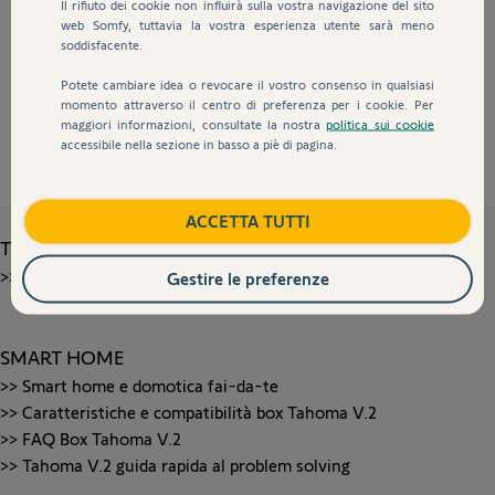
Il rifiuto dei cookie non influirà sulla vostra navigazione del sito
web Somfy, tuttavia la vostra esperienza utente sarà meno
soddisfacente.
Potete cambiare idea o revocare il vostro consenso in qualsiasi
momento attraverso il centro di preferenza per i cookie. Per
maggiori informazioni, consultate la nostra
politica sui cookie
accessibile nella sezione in basso a piè di pagina.
ACCETTA TUTTI
TECNOLOGIA
>>
Scopri la tecnologia radio senza fili Somfy
Gestire le preferenze
SMART HOME
>>
Smart home e domotica fai-da-te
>>
Caratteristiche e compatibilità box Tahoma V.2
>>
FAQ Box Tahoma V.2
>>
Tahoma V.2 guida rapida al problem solving