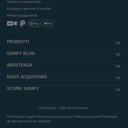
Garanzia commerciale
Condizioni generali di vendita
Metodi di pagamento
PRODOTTI
Accessori e ricambi
SOMFY BLOG
Antifurto e sicurezza
Somfy Magazine
ASSISTENZA
Smart Home
Somfy Press
Tapparelle e persiane
Assistenza
DOVE ACQUISTARE
Garage
Domande frequenti
Cancelli
Rivenditori Somfy Expert
SCOPRI SOMFY
Downloads
Telecomandi
Richiedi un preventivo
TaHoma Updates
Informazioni su Somfy
Videosorveglianza
Shop Online
Cambia l'app TaHoma Classic
Installatori Somfy EXPERT
Promozioni
in TaHoma App
© 2026 Italia – Tutti i diritti riservati.
Distribuzione
Modulo di recesso dell ordine
Informazioni legali
Informativa sulla privacy
Politica sui cookie
Protezione
Sviluppo sostenibile
dei dati personali
Accessibilita
Servizi - Somfy & Me