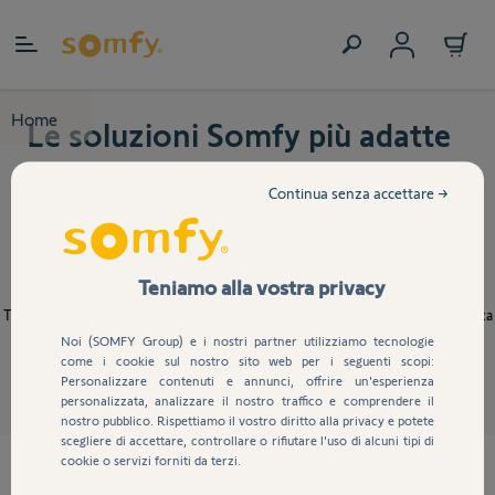
Salta al contenuto
Home
Le soluzioni Somfy più adatte
a te
Continua senza accettare →
GUIDE ALL'ACQUISTO SOMFY
Teniamo alla vostra privacy
Scopri come avere una casa intelligente, sicura e connessa.
Trovate qui di seguito tutta la documentazione per universo di prodotto redatta
Noi (SOMFY Group) e i nostri partner utilizziamo tecnologie
dai nostri tecnici e ingegneri Somfy per agevolarvi nella comprensione e nella
come i cookie sul nostro sito web per i seguenti scopi:
scelta delle nostre soluzioni per una casa confortevole e connessa.
Personalizzare contenuti e annunci, offrire un'esperienza
personalizzata, analizzare il nostro traffico e comprendere il
nostro pubblico. Rispettiamo il vostro diritto alla privacy e potete
scegliere di accettare, controllare o rifiutare l'uso di alcuni tipi di
cookie o servizi forniti da terzi.